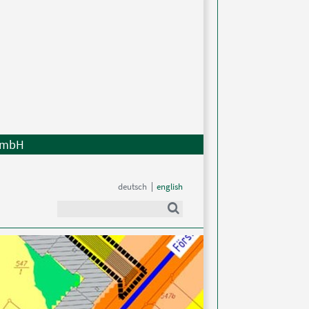
mbH
deutsch
english
Suche
Suche
starten